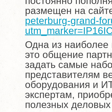
постоянно пополня
размещен на сайт
peterburg-grand-fo
utm_marker=IP16I
Одна из наиболее
это общение партн
задать самые наб
представителям в
оборудования и И
экспертам, приобр
полезных деловых 