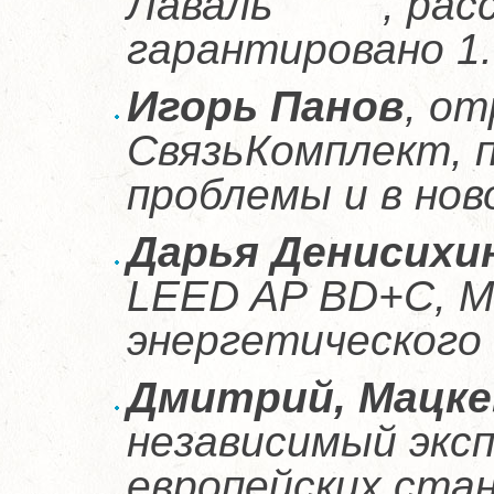
Лаваль , расск
гарантировано 1.
Игорь Панов
, от
СвязьКомплект, 
проблемы и в но
Дарья Денисихи
LEED AP BD+C, ММ
энергетического
Дмитрий, Мацке
независимый экс
европейских ста