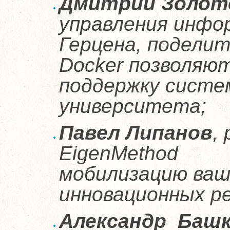
Дмитрий Золот
управления инфор
Герцена, подели
Docker позволяю
поддержку сист
университета;
Павел Липанов
,
EigenMethod , 
мобилизацию ваш
инновационных р
Александр Баш